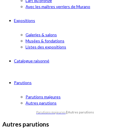
L’art du bronze
Avec les maîtres verriers de Murano
Expositions
Galeries & salons
Musées & fondations
Listes des expositions
Catalogue raisonné
Parutions
Parutions majeures
Autres parutions
Parutions majeures
|
Autres parutions
Autres parutions